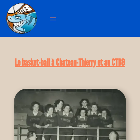
Le basket-ball à Chateau-Thierry et au CTBB